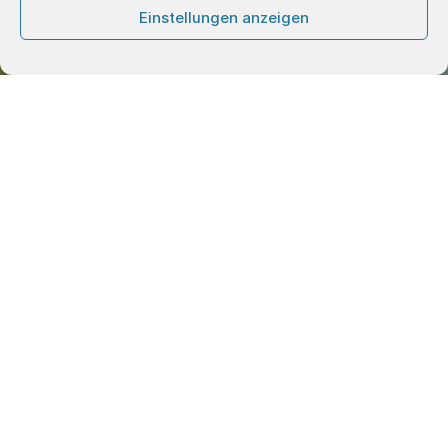
Einstellungen anzeigen
Scrollen
Hier könnt ihr euch über anstehende Termine im KGV
Altstadt informieren.
Vereinsaktivitäten
Veranstaltungen des Vereins