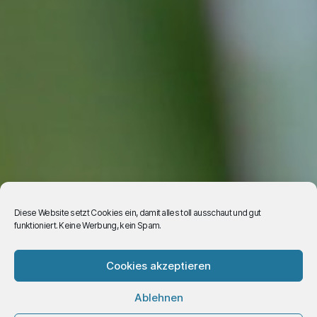
Diese Website setzt Cookies ein, damit alles toll ausschaut und gut
funktioniert. Keine Werbung, kein Spam.
Start
Aktuelle Termine
Cookies akzeptieren
Aktuelle Termine
Ablehnen