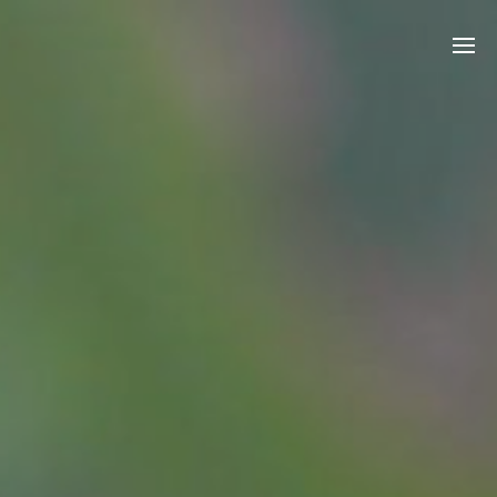
Kleingärtnerverein Altstadt e.V.